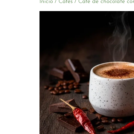
Inicio
/
Cafés
/ Café de chocolate con