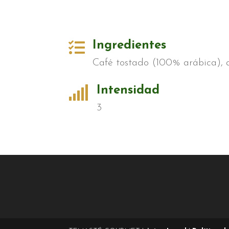

Ingredientes
Café tostado (100% arábica),

Intensidad
3