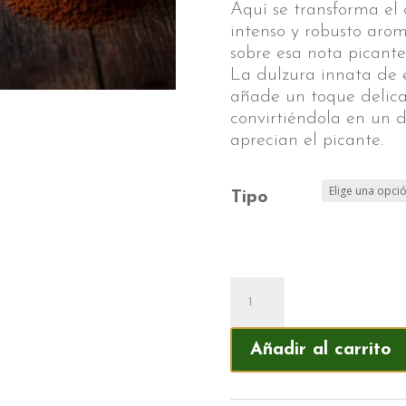
Aquí se transforma el 
intenso y robusto aro
sobre esa nota picante
La dulzura innata de 
añade un toque delica
convirtiéndola en un d
aprecian el picante.
Tipo
Café
de
chocolate
Añadir al carrito
con
chile
cantidad