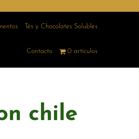
entos
Tés y Chocolates Solubles
Contacto
0 artículos
on chile