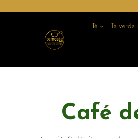
Té
Té verde
Café de