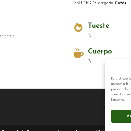
SKU:
N/D
Categoría:
Cafés

Tueste
 aroma
3

Cuerpo
3
Para ofrecer l
acceder a la i
procesar dato
consentir o re
funciones.
A