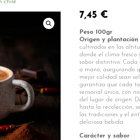
 chile
7,45
€
Peso 100gr
Origen y plantación
cultivados en las alti
donde el clima fresco y
sabor distintivo. Cad
a mano, asegurando qu
mejor calidad sean sel
garantiza que cada ta
sensorial única, con n
del lugar de origen. 
hasta la recolección, 
las tradiciones y el e
deliciosa bebida.
Carácter y sabor