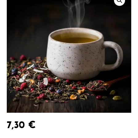
7,30
€