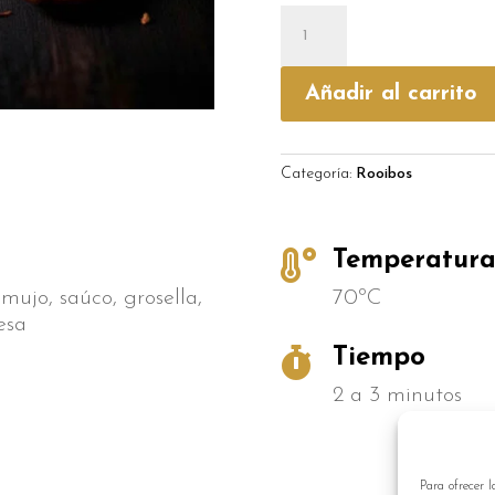
Frutos
del
Bosque
Añadir al carrito
cantidad
Categoría:
Rooibos

Temperatur
mujo, saúco, grosella,
70ºC
esa

Tiempo
2 a 3 minutos
Para ofrecer l