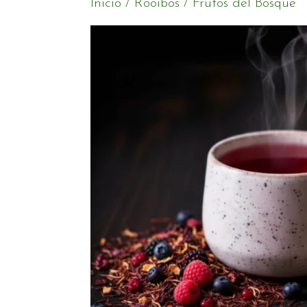
Inicio
/
Rooibos
/ Frutos del Bosque