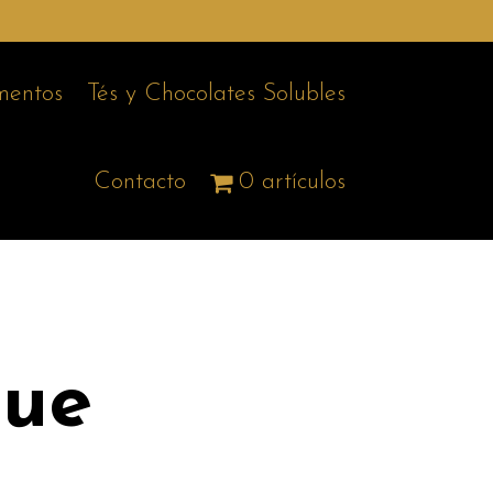
entos
Tés y Chocolates Solubles
Contacto
0 artículos
que