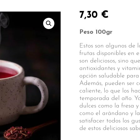
7,30
€
Peso 100gr
Estos son algunos de l
frutas disponibles en e
son deliciosos, sino q
antioxidantes y vitami
opción saludable para
Además, pueden ser c
caliente, lo que los ha
temporada del año. Ya
dulces como la fresa y
como el arándano y la 
satisfacer todos los g
de estos deliciosos sab