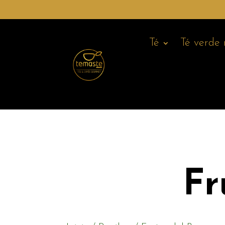
Té
Té verde
Fr