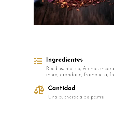

Ingredientes
Rooibos, hibisco, Aroma, escara
mora, arándano, frambuesa, fr

Cantidad
Una cucharada de postre