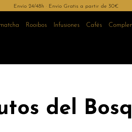
Envío 24/48h · Envío Gratis a partir de 30€
 matcha
Rooibos
Infusiones
Cafés
Complem
utos del Bos