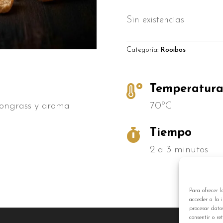
Sin existencias
Categoría:
Rooibos

Temperatur
mongrass y aroma
70ºC

Tiempo
2 a 3 minutos
Para ofrecer l
acceder a la i
procesar dato
consentir o re