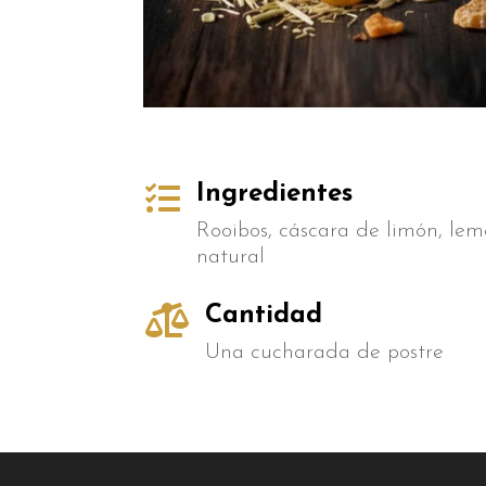

Ingredientes
Rooibos, cáscara de limón, le
natural

Cantidad
Una cucharada de postre