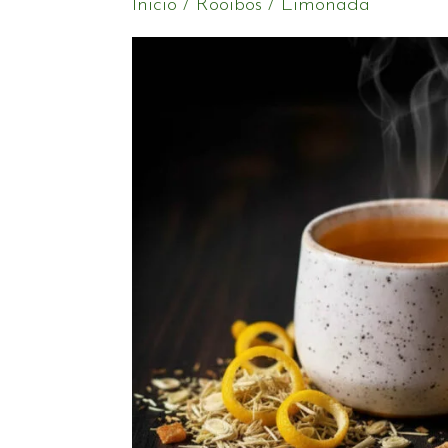
Inicio
/
Rooibos
/ Limonada