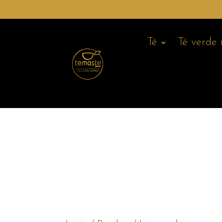
Té
Té verde