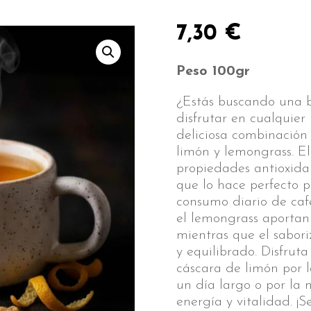
7,30
€
Peso 100gr
¿Estás buscando una b
disfrutar en cualquie
deliciosa combinación
limón y lemongrass. El
propiedades antioxidan
que lo hace perfecto p
consumo diario de caf
el lemongrass aportan 
mientras que el sabori
y equilibrado. Disfrut
cáscara de limón por l
un día largo o por la
energía y vitalidad. ¡