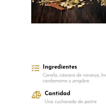

Ingredientes
Canela, cáscara de naranja, hin
cardamomo y jengibre.

Cantidad
Una cucharada de postre