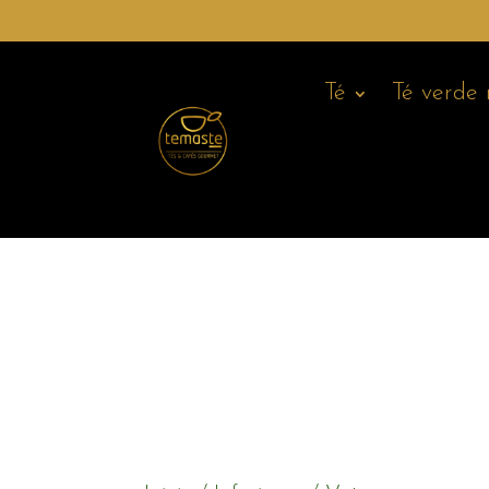
Té
Té verde