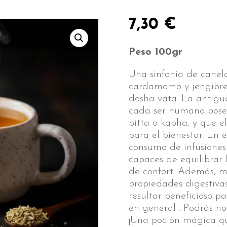
7,30
€
Peso 100gr
Una sinfonía de canela
cardamomo y jengibre 
dosha vata. La antigu
cada ser humano pose
pitta o kapha, y que el
para el bienestar. En e
consumo de infusiones 
capaces de equilibrar 
de confort. Además, m
propiedades digestivas
resultar beneficioso pa
en general . Podrás no
¡Una poción mágica qu