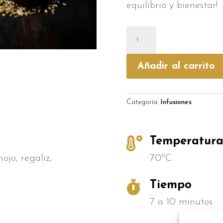
equilibrio y bienestar!
Vata
cantidad
Añadir al carrito
Categoría:
Infusiones

Temperatur
ojo, regaliz,
70ºC

Tiempo
7 a 10 minutos